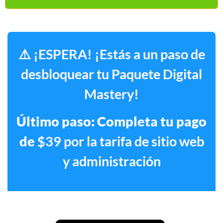
⚠️ ¡ESPERA! ¡Estás a un paso de
desbloquear tu Paquete Digital
Mastery!
Último paso: Completa tu pago
de
$39 por la tarifa de sitio web
y administración