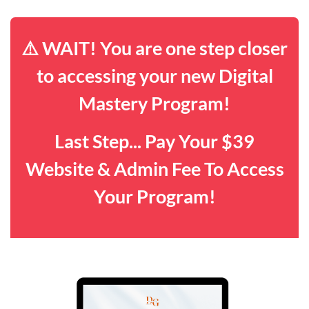
⚠️ WAIT! You are one step closer
to accessing your new Digital
Mastery Program!
Last Step... Pay Your $39
Website & Admin Fee To Access
Your Program!